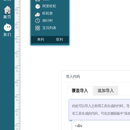
阿里旺旺
35
旺旺群
0
倒计时
40
宝贝列表
0
开关灯
45
单列
双列
手风琴
0
天猫关注
50
分享
0
购物车
55
收藏
0
导入代码
评论组件
60
二维码
0
覆盖导入
追加导入
弹出层
65
店铺分类
0
此处可以导入之前用工具生成的代码，导
可关闭层
70
非工具生成的代码，可在左侧面板中“添加自
遮罩层
0
锚点
75
自定义内容
0