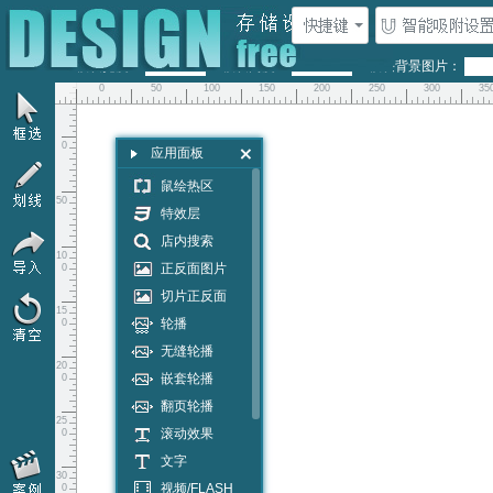
登录
注
父层
模块宽度：
模块高度：
模块背景图片：
0
50
100
150
200
250
300
35
六月设计客户QQ群
我们将会在QQ群公告发布关于我们的模板、
0
应用面板
配套工具的更新动态。
介绍新增的各种功能，以及如何使用。
鼠绘热区
50
特效层
一群已满，偶尔有几个空位。欢迎来二群开荒~
店内搜索
10
正反面图片
0
切片正反面
15
轮播
0
无缝轮播
20
嵌套轮播
0
翻页轮播
25
滚动效果
0
文字
30
视频/FLASH
0