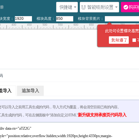
册
块宽度：
模块高度：
模块背景图片：
0
400
450
500
550
600
650
700
750
80
码
盖导入
追加导入
处可以导入之前用工具生成的代码，导入方式为覆盖，将会清空目前已有的内容。
新升级支持承接页代码导入
工具生成的代码，可在左侧面板中“添加自定义HTML”