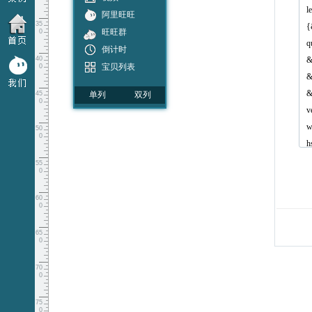
阿里旺旺
35
旺旺群
0
倒计时
40
宝贝列表
0
开关灯
45
单列
双列
手风琴
0
天猫关注
50
分享
0
购物车
55
收藏
0
评论组件
60
二维码
0
弹出层
65
店铺分类
0
可关闭层
70
遮罩层
0
锚点
75
自定义内容
0