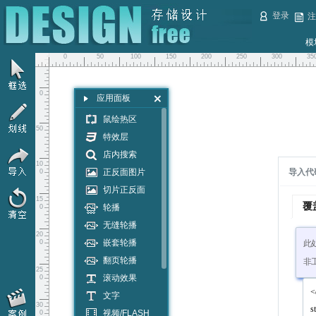
登录
注
父层
模
0
50
100
150
200
250
300
35
六月设计客户QQ群
我们将会在QQ群公告发布关于我们的模板、
0
应用面板
配套工具的更新动态。
介绍新增的各种功能，以及如何使用。
鼠绘热区
50
特效层
一群已满，偶尔有几个空位。欢迎来二群开荒~
店内搜索
10
正反面图片
导入代
0
切片正反面
15
覆
轮播
0
无缝轮播
20
嵌套轮播
0
此
翻页轮播
非
25
滚动效果
0
文字
30
视频/FLASH
0