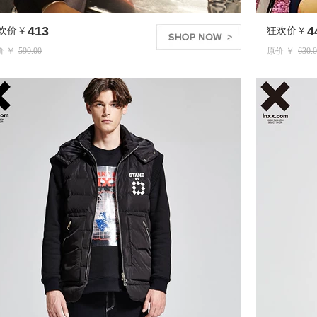
441
狂欢价￥
原价 ￥
630.00