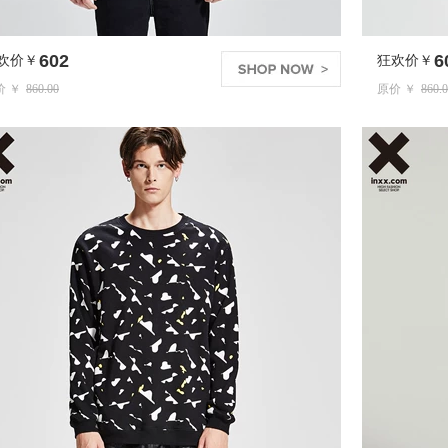
602
狂欢价￥
原价 ￥
860.00