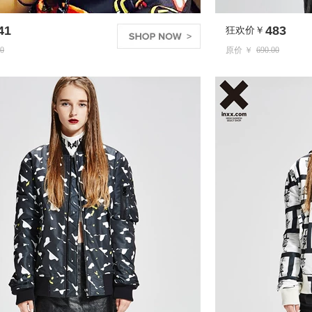
483
狂欢价￥
原价 ￥
690.00