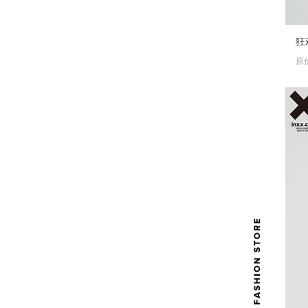
602
狂欢价￥
原价 ￥
860.00