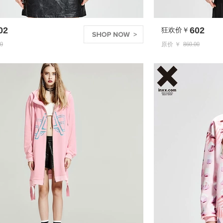
602
狂欢价￥
原价 ￥
860.00