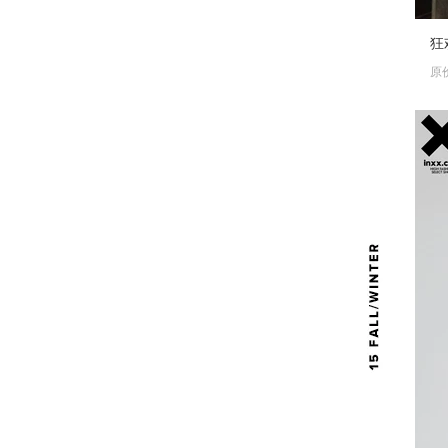
413
狂欢价￥
原价 ￥
590.00